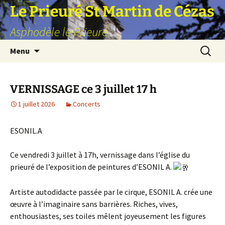
Aller
Le Prieuré St Martin de Cézas
au
Asphodèle le Prieuré
contenu
Recherc
Menu
VERNISSAGE ce 3 juillet 17 h
1 juillet 2026
Concerts
ESONIL.A
Ce vendredi 3 juillet à 17h, vernissage dans l’église du
prieuré de l’exposition de peintures d’ESONIL A.
Artiste autodidacte passée par le cirque, ESONIL A. crée une
œuvre à l’imaginaire sans barrières. Riches, vives,
enthousiastes, ses toiles mêlent joyeusement les figures