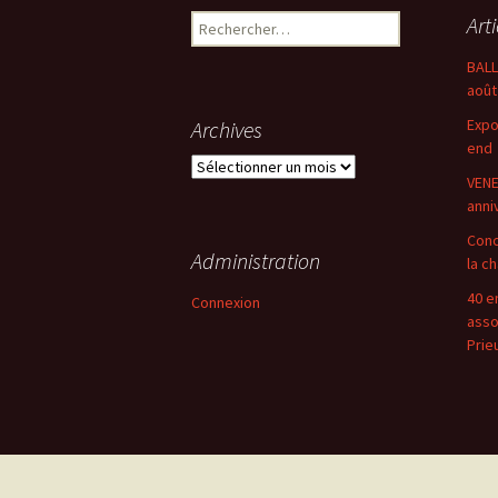
Rechercher :
Art
articles
BAL
août
Expo
Archives
end
Archives
VENE
anni
Conc
Administration
la c
40 e
Connexion
asso
Prie