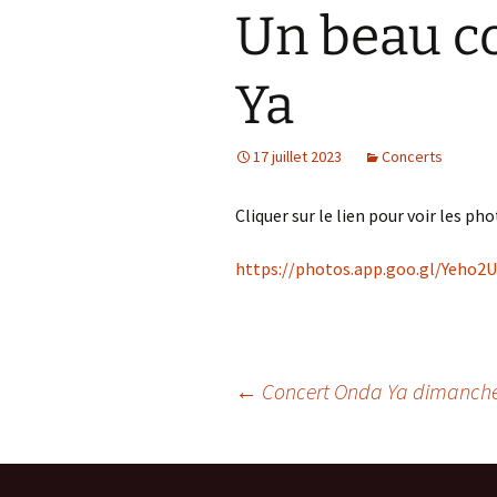
Un beau c
La saison 2022
La saison 2019
Ya
La saison 2018
17 juillet 2023
Concerts
Cliquer sur le lien pour voir les ph
https://photos.app.goo.gl/Yeho
Navigation
←
Concert Onda Ya dimanche 9
des