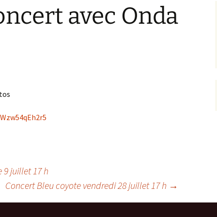
oncert avec Onda
d’adhésion
Comptes-Rendus des
Assemblées Générales
Annuaire des membres
otos
2UWzw54qEh2r5
 juillet 17 h
Concert Bleu coyote vendredi 28 juillet 17 h
→