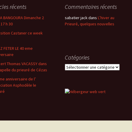
icles récents
Commentaires récents
LA BANGOURA Dimanche 2
sabatier jack
dans
L’hiver au
 17 h 30
Prieuré, quelques nouvelles
sition Castaner ce week
Z FETER LE 40 eme
versaire
Catégories
ert Thomas VACASSY dans
Catégories
hapelle du prieuré de Cézas
me anniversaire de l’
ciation Asphodèle le
uré