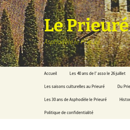
Aller
au
contenu
Le Prieuré
Asphodèle le Prieuré
Accueil
Les 40 ans de l’ asso le 26 juillet
Les saisons culturelles au Prieuré
Du Pri
La saison 2025
Les 30 ans de Asphodèle le Prieuré
Histo
La saison 2024
30 ans de photos
Politique de confidentialité
La saison 2023