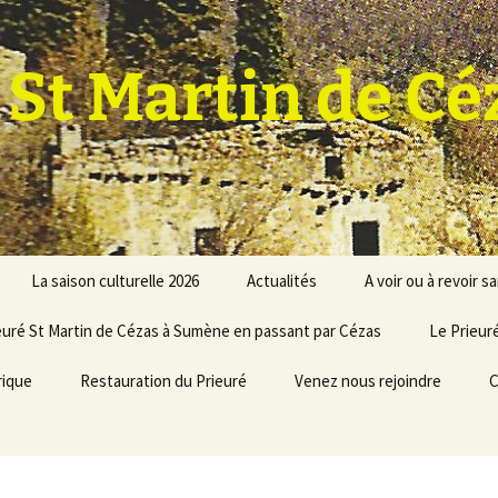
 St Martin de Cé
La saison culturelle 2026
Actualités
A voir ou à revoir s
euré St Martin de Cézas à Sumène en passant par Cézas
L’ Exposition en cours
Le Prieuré
rique
Le prochain concert
Restauration du Prieuré
Venez nous rejoindre
C
Le programme des
Formulaires adhésion,
animations
don
Le programme détaillé
Bureau, Statuts, Bulletin