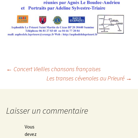
Navigation
←
Concert Vieilles chansons françaises
Les transes cévenoles au Prieuré
→
des
articles
Laisser un commentaire
Vous
devez