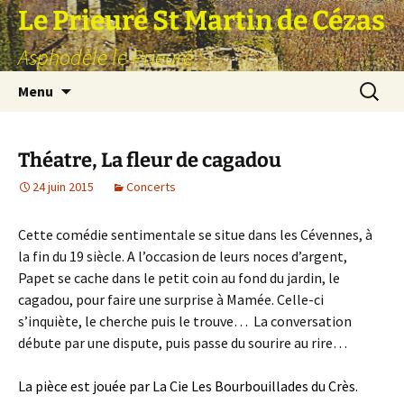
Aller
Le Prieuré St Martin de Cézas
au
Asphodèle le Prieuré
contenu
Recherc
Menu
Théatre, La fleur de cagadou
24 juin 2015
Concerts
Cette comédie sentimentale se situe dans les Cévennes, à
la fin du 19 siècle. A l’occasion de leurs noces d’argent,
Papet se cache dans le petit coin au fond du jardin, le
cagadou, pour faire une surprise à Mamée. Celle-ci
s’inquiète, le cherche puis le trouve… La conversation
débute par une dispute, puis passe du sourire au rire…
La pièce est jouée par La Cie Les Bourbouillades du Crès.