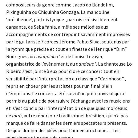
compositeurs du genre comme Jacob do Bandolim,
Pixinguinha ou Chiquinha Gonzaga. La mandoline
‘brésilienne’, parfois lyrique ,parfois irrésistiblement
dansante, de Seba Yahia, a mêlé ses mélodies aux
accompagnements de contrepoint savamment improvisés
par le guitariste 7 cordes Jérome Pablo Silva, soutenus par
la rythmique précise et tout en finesse de Henrique “Dim”
Rodrigues au
cavaquinho*
et de Louise Levayer,
organisatrice de l’évènement, au
pandeiro*
. La chanteuse Lô
Ribeiro s’est jointe à eux pour clore ce concert tout en
sensibilité par l’interprétation du classique “Carinhoso” ,
repris en choeur par les artistes pour un final plein
d’émotions. Le concert a été suivi d’un pot convivial qui a
permis au public de poursuivre l’échange avec les musiciens
et s’est conclu par l’interprétation de quelques morceaux
de
forró
, autre répertoire traditionnel brésilien, qui n’a pas
manqué de faire danser les derniers spectateurs présents.
De quoi donner des idées pour l’année prochaine… Les
musiciens ont promis de revenir.