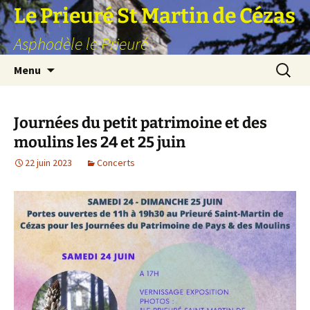
Aller
Le Prieuré St Martin de Cézas
au
Asphodèle le Prieuré
contenu
Recherc
Menu
Journées du petit patrimoine et des
moulins les 24 et 25 juin
22 juin 2023
Concerts