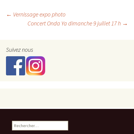
Navigation
←
Vernissage expo photo
Concert Onda Ya dimanche 9 juillet 17 h
→
des
Suivez nous
articles
Rechercher :