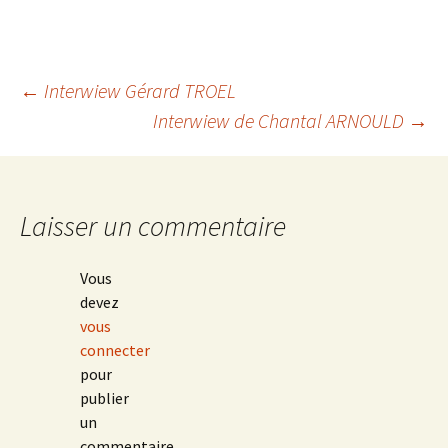
Navigation
←
Interwiew Gérard TROEL
Interwiew de Chantal ARNOULD
→
des
articles
Laisser un commentaire
Vous
devez
vous
connecter
pour
publier
un
commentaire.