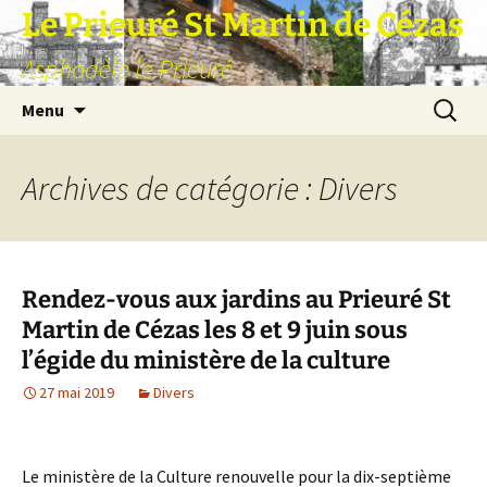
Aller
Le Prieuré St Martin de Cézas
au
Asphodèle le Prieuré
contenu
Recherc
Menu
Archives de catégorie : Divers
Rendez-vous aux jardins au Prieuré St
Martin de Cézas les 8 et 9 juin sous
l’égide du ministère de la culture
27 mai 2019
Divers
Le ministère de la Culture renouvelle pour la dix-septième